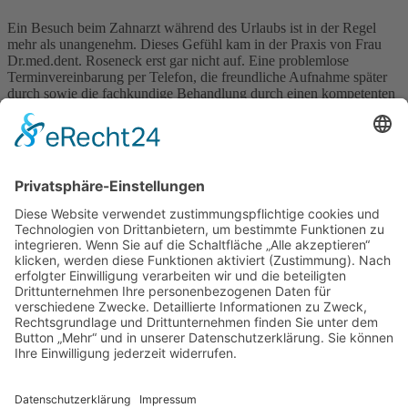
Ein Besuch beim Zahnarzt während des Urlaubs ist in der Regel
mehr als unangenehm. Dieses Gefühl kam in der Praxis von Frau
Dr.med.dent. Roseneck erst gar nicht auf. Eine problemlose
Terminvereinbarung per Telefon, die freundliche Aufnahme später
durch sowie die fachkundige Behandlung durch einen kompetenten
Arzt runden das gesamte positive Bild ab. MAN fühlt sich wohl.
Nachahmenswert für viele Praxen. Besten Dank
Jameda
Zahnprobleme im Urlaub braucht niemand!
Zu meinem großen Glück bekam ich ganz kurzfristig einen Termin
bei Sylt dental! Dr. Friesecke führt in höchster Professionalität eine
Wurzelbehandlung durch und mir war geholfen! Herzlichen Dank!
Freundliches Team, tolle Ausstattung der Praxis und modernste
Geräte. Ich kann die Praxis nur bestens weiterempfehlen.
Google
Dr. Ira Roseneck
Friedrichstraße 7
25980 Sylt/Westerland